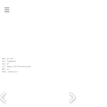
MO| privé
PO| logement
SU| m²
LI| Namur|Cerfontaine|be
BU| nc
PH1| chantier