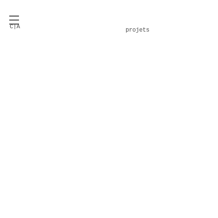
C|A
projets