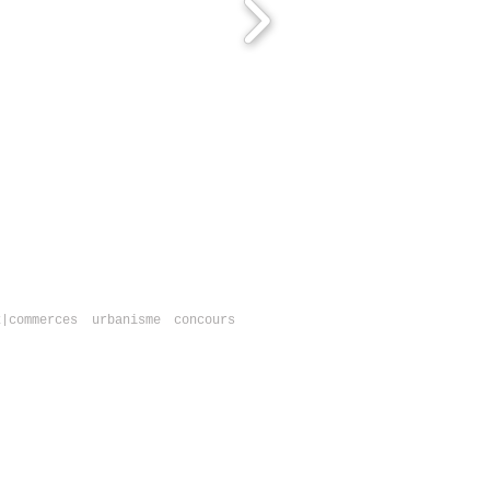
x|commerces
urbanisme
concours