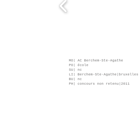
MO| AC Berchem-Ste-Agathe
PO| école
SU| nc
LI| Berchem-Ste-Agathe|bruxelle
BU| nc
PH| concours non retenu|2011