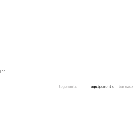
s|be
logements
équipements
bureau