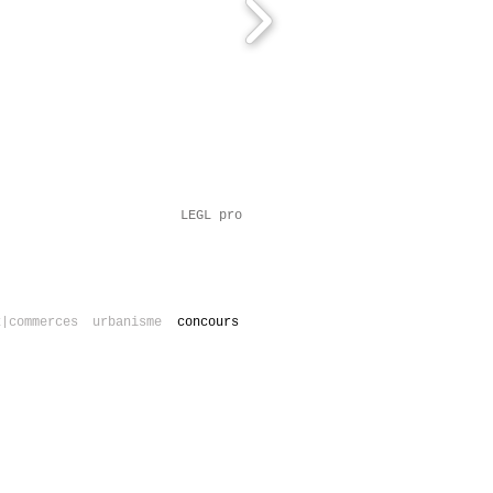
LEGL pro
x|commerces
urbanisme
concours