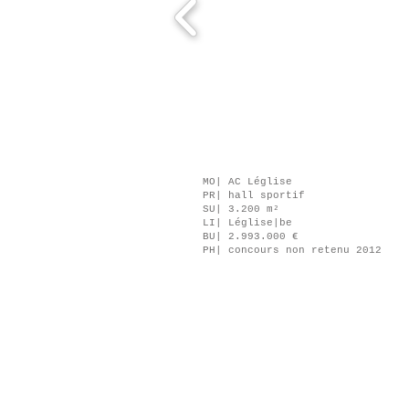
MO| AC Léglise
PR| hall sportif
SU| 3.200 m²
LI| Léglise|be
​BU| 2.993.000 €
PH| concours non retenu 2012