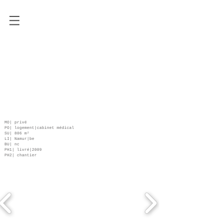
MO| privé
PO| logement|cabinet médical
SU| 806 m²
LI| Namur|be
BU| nc
PH1| livré|2009
PH2| chantier